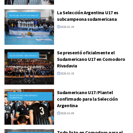
La Selección Argentina U17 es
NOTICIAS INSTITUCIONALES
subcampeona sudamericana
2026-01-19
Se presentó oficialmente el
SELECCIONES NACIONALES
Sudamericano U17 en Comodoro
Rivadavia
2026-01-19
Sudamericano U17: Plantel
SELECCIONES NACIONALES
confirmado para la Selección
FORMATIVAS
Argentina
2026-01-09
Todo listo en Comodoro para el