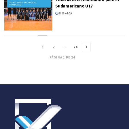
SELECCIONES NACIONALES
Sudamericano U17
FORMATIVAS
2026-01-09
1
2
…
24
PÁGINA 1 DE 24