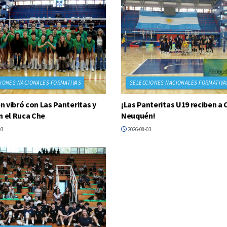
IONES NACIONALES FORMATIVAS
SELECCIONES NACIONALES FORMATIVA
 vibró con Las Panteritas y
¡Las Panteritas U19 reciben a 
n el Ruca Che
Neuquén!
03
2026-08-03