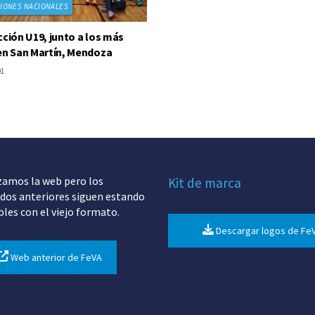
IONES NACIONALES
cción U19, junto a los más
en San Martín, Mendoza
01
zamos la web pero los
Kit de marca
dos anteriores siguen estando
bles con el viejo formato.
Descargar logos de Fe
Web anterior de FeVA