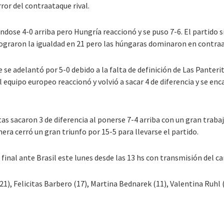
rror del contraataque rival.
ose 4-0 arriba pero Hungría reaccionó y se puso 7-6. El partido 
lograron la igualdad en 21 pero las húngaras dominaron en contraat
se adelantó por 5-0 debido a la falta de definición de Las Panteri
 equipo europeo reaccionó y volvió a sacar 4 de diferencia y se encam
s sacaron 3 de diferencia al ponerse 7-4 arriba con un gran traba
ra cerró un gran triunfo por 15-5 para llevarse el partido.
final ante Brasil este lunes desde las 13 hs con transmisión del c
), Felicitas Barbero (17), Martina Bednarek (11), Valentina Ruhl (