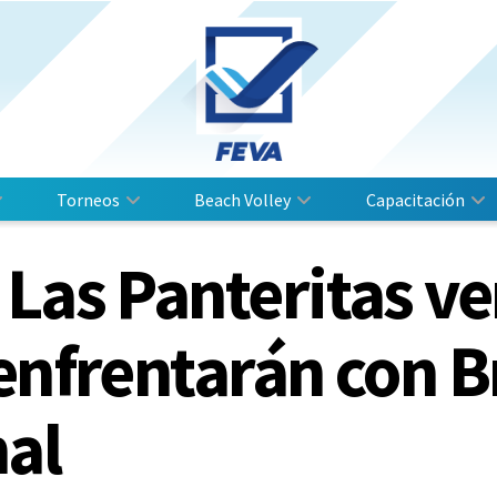
Torneos
Beach Volley
Capacitación
Las Panteritas ve
enfrentarán con Br
nal