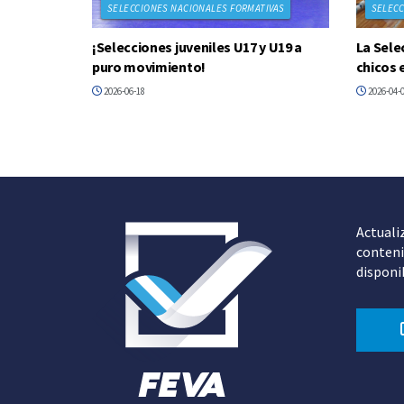
SELECCIONES NACIONALES FORMATIVAS
SELECC
¡Selecciones juveniles U17 y U19 a
La Sele
puro movimiento!
chicos 
2026-06-18
2026-04-
Actuali
conteni
disponi