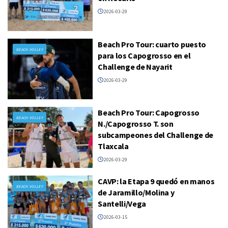
2026-03-29
Beach Pro Tour: cuarto puesto
BEACH VOLLEY
para los Capogrosso en el
Challenge de Nayarit
2026-03-29
Beach Pro Tour: Capogrosso
BEACH VOLLEY
N./Capogrosso T. son
subcampeones del Challenge de
Tlaxcala
2026-03-29
CAVP: la Etapa 9 quedó en manos
BEACH VOLLEY
de Jaramillo/Molina y
Santelli/Vega
2026-03-15