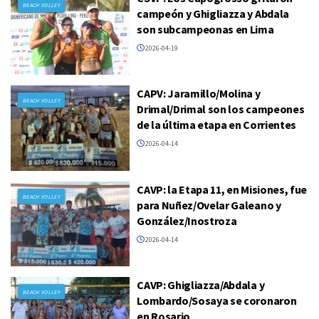
BEACH VOLLEY
campeón y Ghigliazza y Abdala
son subcampeonas en Lima
2026-04-19
CAPV: Jaramillo/Molina y
BEACH VOLLEY
Drimal/Drimal son los campeones
de la última etapa en Corrientes
2026-04-14
CAVP: la Etapa 11, en Misiones, fue
BEACH VOLLEY
para Nuñez/Ovelar Galeano y
González/Inostroza
2026-04-14
CAVP: Ghigliazza/Abdala y
BEACH VOLLEY
Lombardo/Sosaya se coronaron
en Rosario