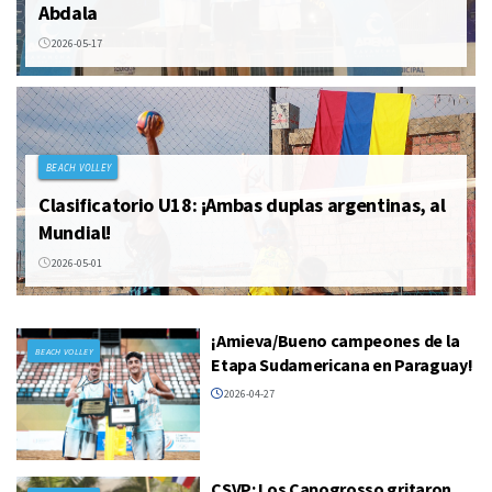
Abdala
2026-05-17
BEACH VOLLEY
Clasificatorio U18: ¡Ambas duplas argentinas, al
Mundial!
2026-05-01
¡Amieva/Bueno campeones de la
BEACH VOLLEY
Etapa Sudamericana en Paraguay!
2026-04-27
CSVP: Los Capogrosso gritaron