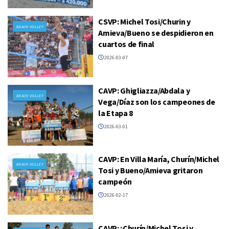
CSVP: Michel Tosi/Churin y
BEACH VOLLEY
Amieva/Bueno se despidieron en
cuartos de final
2026-03-07
CAVP: Ghigliazza/Abdala y
BEACH VOLLEY
Vega/Díaz son los campeones de
la Etapa 8
2026-03-01
CAVP: En Villa María, Churín/Michel
BEACH VOLLEY
Tosi y Bueno/Amieva gritaron
campeón
2026-02-17
CAVP: ¡Churín/Michel Tosi y