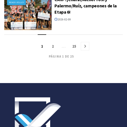
BEACH VOLLEY
Palermo/Ruíz, campeones de la
Etapa 6!
2026-02-09
1
2
…
25
PÁGINA 1 DE 25