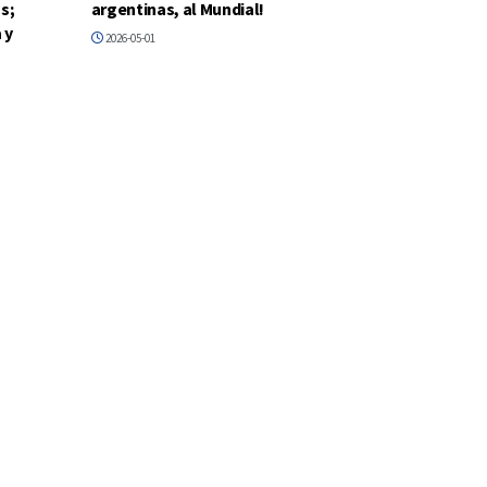
s;
argentinas, al Mundial!
 y
2026-05-01