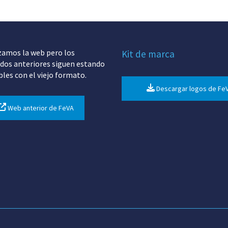
zamos la web pero los
Kit de marca
dos anteriores siguen estando
bles con el viejo formato.
Descargar logos de Fe
Web anterior de FeVA