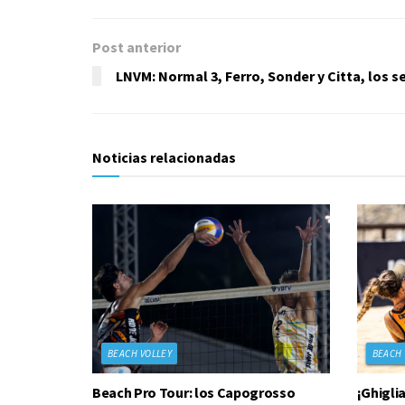
Post anterior
LNVM: Normal 3, Ferro, Sonder y Citta, los s
Noticias relacionadas
BEACH VOLLEY
BEACH 
Beach Pro Tour: los Capogrosso
¡Ghigli