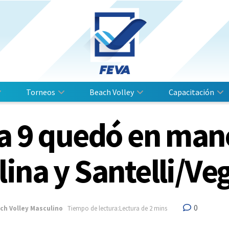
Torneos
Beach Volley
Capacitación
pa 9 quedó en man
ina y Santelli/Ve
0
ch Volley Masculino
Tiempo de lectura:Lectura de 2 mins