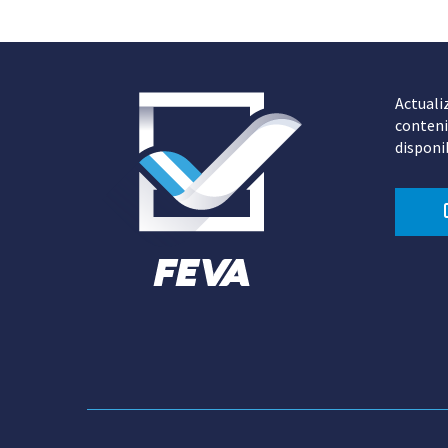
Actuali
conteni
disponi