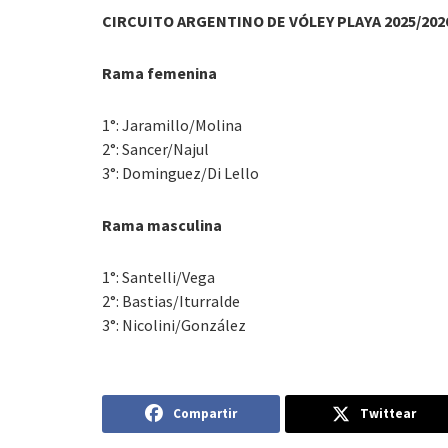
CIRCUITO ARGENTINO DE VÓLEY PLAYA 2025/2026
Rama femenina
1°:
Jaramillo/Molina
2°:
Sancer/Najul
3°:
Dominguez/Di Lello
Rama masculina
1°:
Santelli/Vega
2°:
Bastias/Iturralde
3°:
Nicolini/González
Compartir
Twittear