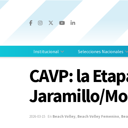
Institucional
Selecciones Nacionales
CAVP: la Eta
Jaramillo/Mol
2026-03-15
En
Beach Volley
,
Beach Volley Femenino
,
Bea