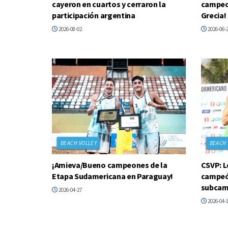
cayeron en cuartos y cerraron la
campeon
participación argentina
Grecia!
2026-08-02
2026-06-
BEACH VOLLEY
BEACH 
¡Amieva/Bueno campeones de la
CSVP: L
Etapa Sudamericana en Paraguay!
campeón
subcam
2026-04-27
2026-04-