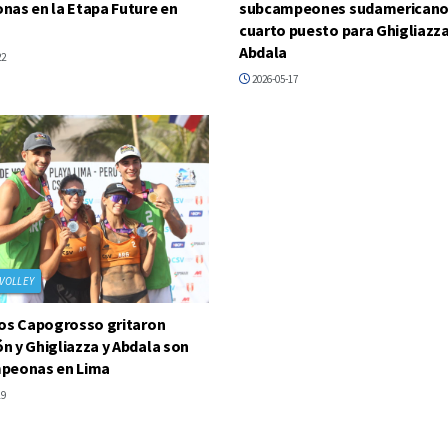
as en la Etapa Future en
subcampeones sudamericano
cuarto puesto para Ghigliazza
Abdala
22
2026-05-17
VOLLEY
os Capogrosso gritaron
 y Ghigliazza y Abdala son
peonas en Lima
19