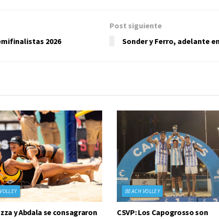
Post siguiente
emifinalistas 2026
Sonder y Ferro, adelante en
VOLLEY
BEACH VOLLEY
azza y Abdala se consagraron
CSVP: Los Capogrosso son