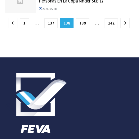
Personas En La Copa Kinder Sub 17
2026-05-28
1
…
137
138
139
…
142