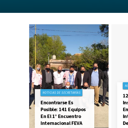
N
NOTICIAS DE SECRETARÍAS
12
Encontrarse Es
In
Posible: 141 Equipos
En
En El 1° Encuentro
In
Internacional FEVA
De