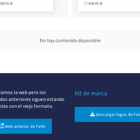
026-05-28
2026-05-28
No hay contenido disponible
zamos la web pero los
Kit de marca
dos anteriores siguen estando
bles con el viejo formato.
Descargar logos de Fe
Web anterior de FeVA