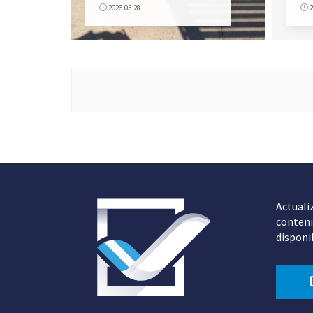
2026-05-28
2
Actuali
conteni
disponi