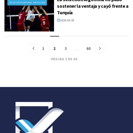
SELECCIÓN NACIONAL MASCULINA
sostener la ventaja y cayó frente a
Turquía
2026-06-28
1
2
3
…
60
PÁGINA 2 DE 60