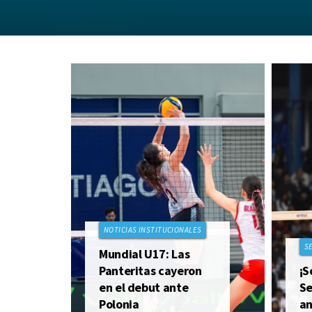
NOTICIAS INSTITUCIONALES
S
Mundial U17: Las
Panteritas cayeron
¡S
en el debut ante
Se
Polonia
an