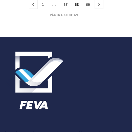
1
…
67
68
69
PÁGINA 68 DE 69