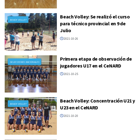
Beach Volley: Se realizó el curso
BEACH VOLLEY
para técnico provincial en 9 de
Julio
2021-10-26
Primera etapa de observación de
SELECCIONES NACIONALES
jugadores U17 en el CeNARD
2021-10-25
Beach Volley: Concentración U21 y
BEACH VOLLEY
U23 en el CeNARD
2021-10-20