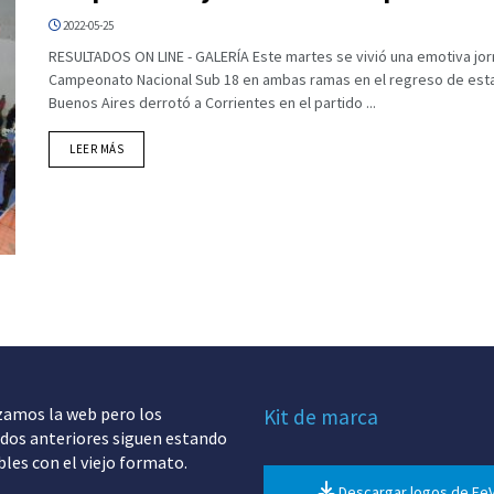
2022-05-25
RESULTADOS ON LINE - GALERÍA Este martes se vivió una emotiva jorn
Campeonato Nacional Sub 18 en ambas ramas en el regreso de esta
Buenos Aires derrotó a Corrientes en el partido ...
DETAILS
LEER MÁS
zamos la web pero los
Kit de marca
dos anteriores siguen estando
bles con el viejo formato.
Descargar logos de Fe