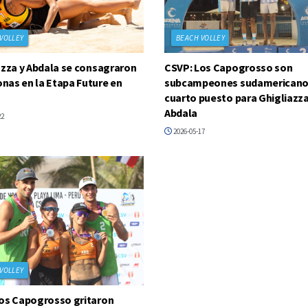
VOLLEY
BEACH VOLLEY
azza y Abdala se consagraron
CSVP: Los Capogrosso son
as en la Etapa Future en
subcampeones sudamericano
cuarto puesto para Ghigliazza
Abdala
22
2026-05-17
VOLLEY
os Capogrosso gritaron