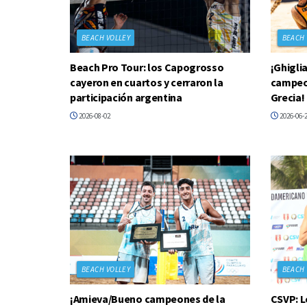
BEACH VOLLEY
BEACH 
Beach Pro Tour: los Capogrosso
¡Ghigli
cayeron en cuartos y cerraron la
campeon
participación argentina
Grecia!
2026-08-02
2026-06-
BEACH VOLLEY
BEACH 
¡Amieva/Bueno campeones de la
CSVP: L