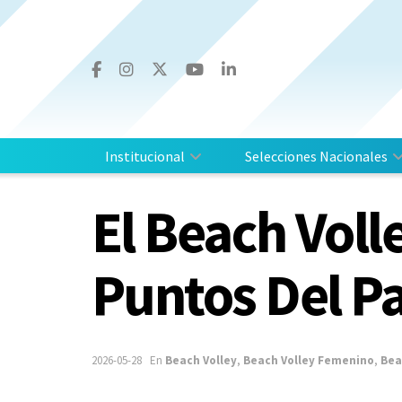
Institucional
Selecciones Nacionales
El Beach Voll
Puntos Del Pa
2026-05-28
En
Beach Volley
,
Beach Volley Femenino
,
Bea