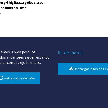
 y Ghigliazza y Abdala son
peonas en Lima
19
zamos la web pero los
Kit de marca
dos anteriores siguen estando
bles con el viejo formato.
Descargar logos de Fe
Web anterior de FeVA