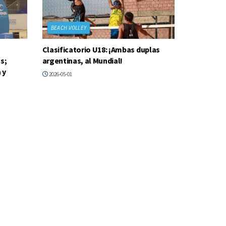
BEACH VOLLEY
Clasificatorio U18: ¡Ambas duplas
s;
argentinas, al Mundial!
 y
2026-05-01