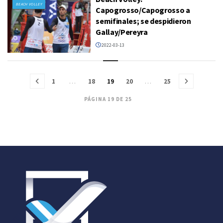
BEACH VOLLEY
Capogrosso/Capogrosso a
semifinales; se despidieron
Gallay/Pereyra
2022-03-13
1
…
18
19
20
…
25
PÁGINA 19 DE 25