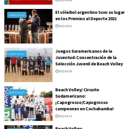
2022-04-04
El vóleibol argentino tuvo su lugar
BEACH VOLLEY
en los Premios al Deporte 2021
2022-04-01
Juegos Suramericanos de la
BEACH VOLLEY
Juventud: Concentración de la
Selección Juvenil de Beach Volley
2022-03-29
Beach Volley/ Circuito
BEACH VOLLEY
Sudamericano:
¡Capogrosso/Capogrosso
campeones en Cochabamba!
2022-03-13
Beach Volley: