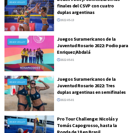
BEACH VOLLEY
finales del CSVP con cuatro
duplas argentinas
2022-05-13
Juegos Suramericanos de la
BEACH VOLLEY
Juventud Rosario 2022: Podio para
Enriquez/Abdalá
2022-05-01
Juegos Suramericanos de la
BEACH VOLLEY
Juventud Rosario 2022: Tres
duplas argentinas en semifinales
2022-05-01
Pro Tour Challenge: Nicolás y
BEACH VOLLEY
Tomás Capogrosso, hasta la
Ronda de 18 en Brasil