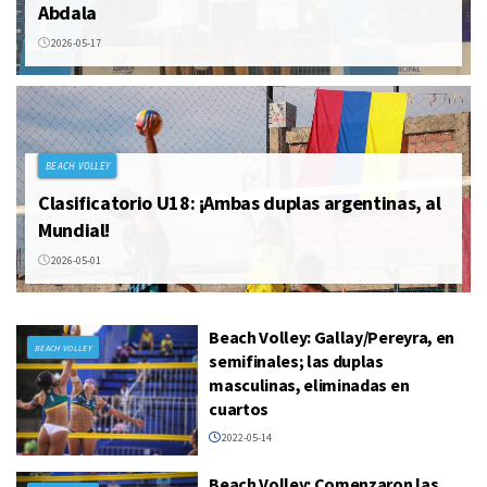
Abdala
2026-05-17
BEACH VOLLEY
Clasificatorio U18: ¡Ambas duplas argentinas, al
Mundial!
2026-05-01
Beach Volley: Gallay/Pereyra, en
BEACH VOLLEY
semifinales; las duplas
masculinas, eliminadas en
cuartos
2022-05-14
Beach Volley: Comenzaron las