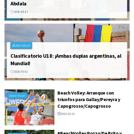
Abdala
2026-05-17
BEACH VOLLEY
Clasificatorio U18: ¡Ambas duplas argentinas, al
Mundial!
2026-05-01
Beach Volley: Arranque con
BEACH VOLLEY
triunfos para Gallay/Pereyra y
Capogrosso/Capogrosso
2022-03-12
#BeachVolley Pozzo/De Brito y