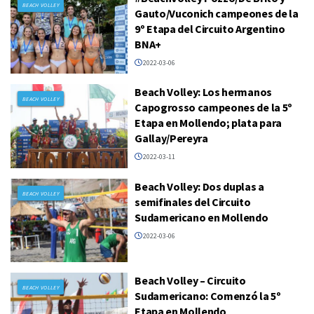
BEACH VOLLEY
Gauto/Vuconich campeones de la
9º Etapa del Circuito Argentino
BNA+
2022-03-06
Beach Volley: Los hermanos
BEACH VOLLEY
Capogrosso campeones de la 5º
Etapa en Mollendo; plata para
Gallay/Pereyra
2022-03-11
Beach Volley: Dos duplas a
BEACH VOLLEY
semifinales del Circuito
Sudamericano en Mollendo
2022-03-06
Beach Volley – Circuito
BEACH VOLLEY
Sudamericano: Comenzó la 5º
Etapa en Mollendo