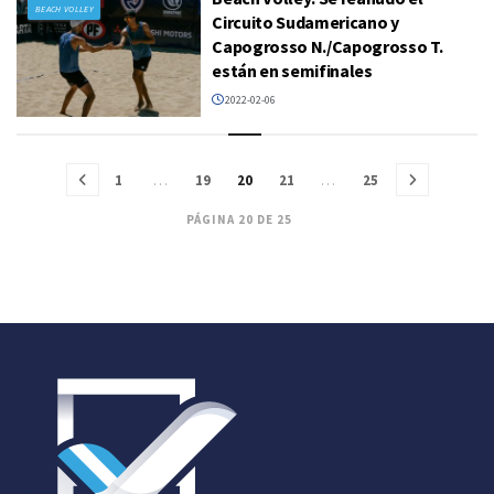
BEACH VOLLEY
Circuito Sudamericano y
Capogrosso N./Capogrosso T.
están en semifinales
2022-02-06
1
…
19
20
21
…
25
PÁGINA 20 DE 25