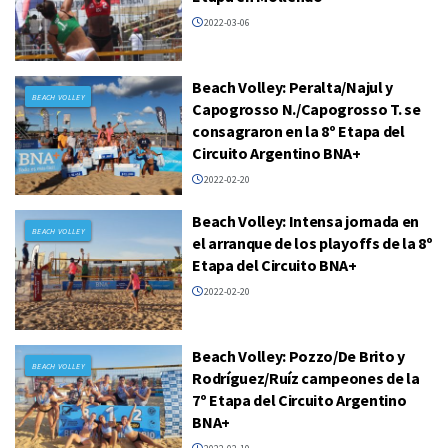
2022-03-06
Beach Volley: Peralta/Najul y
BEACH VOLLEY
Capogrosso N./Capogrosso T. se
consagraron en la 8º Etapa del
Circuito Argentino BNA+
2022-02-20
Beach Volley: Intensa jornada en
BEACH VOLLEY
el arranque de los playoffs de la 8º
Etapa del Circuito BNA+
2022-02-20
Beach Volley: Pozzo/De Brito y
BEACH VOLLEY
Rodríguez/Ruíz campeones de la
7º Etapa del Circuito Argentino
BNA+