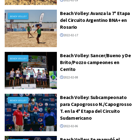
2022-02-19
Beach Volley: Avanza la 7º Etapa
BEACH VOLLEY
del Circuito Argentino BNA+ en
Rosario
2022-02-17
Beach Volley: Sancer/Bueno y De
BEACH VOLLEY
Brito/Pozzo campeones en
Cerrito
2022-02-08
Beach Volley: Subcampeonato
BEACH VOLLEY
para Capogrosso N./Capogrosso
T. en la 4º Etapa del Circuito
Sudamericano
2022-02-06
Beach Volley: Se reanudó el