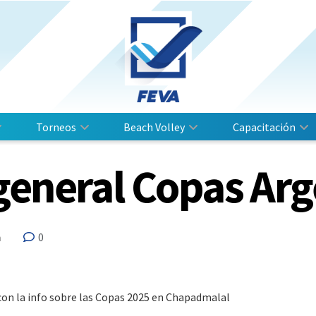
Torneos
Beach Volley
Capacitación
general Copas Arg
0
n
s con la info sobre las Copas 2025 en Chapadmalal