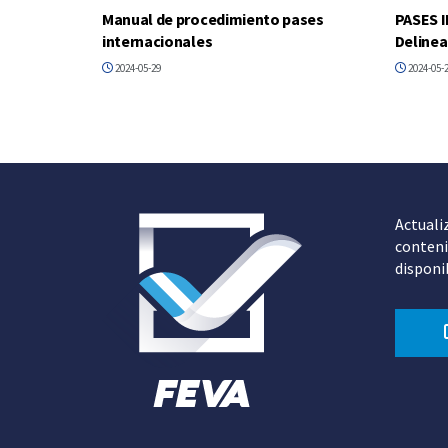
Manual de procedimiento pases
PASES 
internacionales
Deline
2024-05-29
2024-05-
Actuali
conteni
disponi