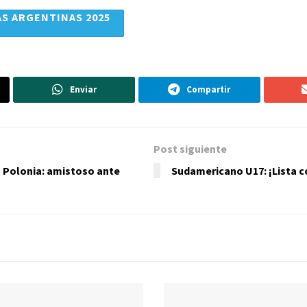
S ARGENTINAS 2025
Enviar
Compartir
Post siguiente
n Polonia: amistoso ante
Sudamericano U17: ¡Lista c