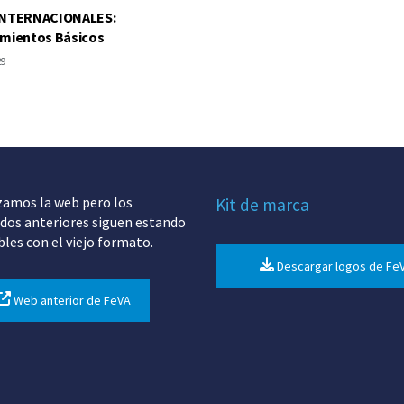
INTERNACIONALES:
amientos Básicos
29
zamos la web pero los
Kit de marca
dos anteriores siguen estando
bles con el viejo formato.
Descargar logos de Fe
Web anterior de FeVA