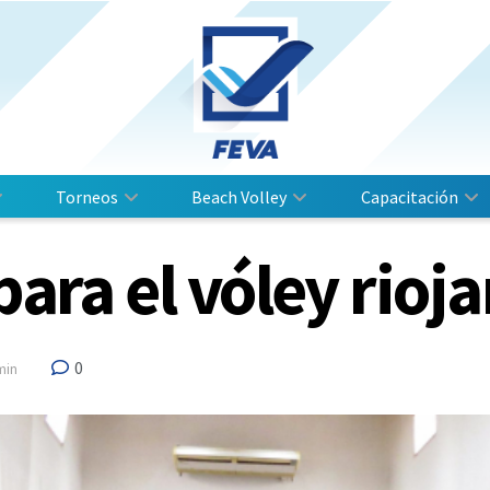
Torneos
Beach Volley
Capacitación
para el vóley rioj
0
min