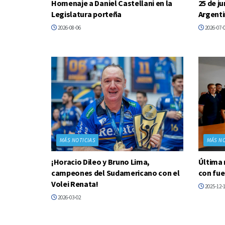
Homenaje a Daniel Castellani en la
25 de ju
Legislatura porteña
Argent
2026-08-06
2026-07-
MÁS NOTICIAS
MÁS NO
¡Horacio Dileo y Bruno Lima,
Última 
campeones del Sudamericano con el
con fue
Volei Renata!
2025-12-
2026-03-02