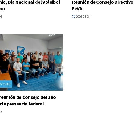
nio, Día Nacional del Voleibol
Reunión de Consejo Directivo 
ino
FeVA
06
2026-03-28
TICIAS
reunión de Consejo del año
rte presencia federal
13