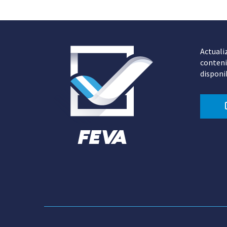
Actuali
conteni
disponi