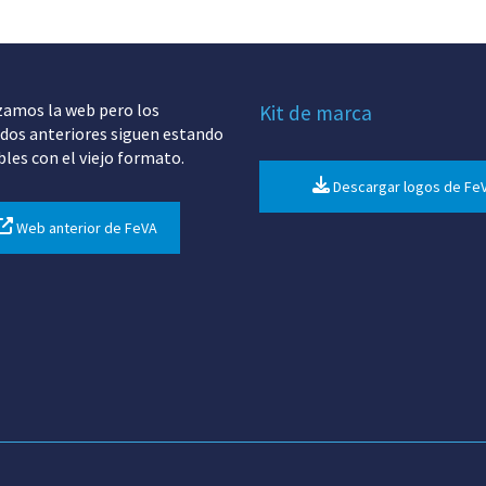
zamos la web pero los
Kit de marca
dos anteriores siguen estando
bles con el viejo formato.
Descargar logos de Fe
Web anterior de FeVA