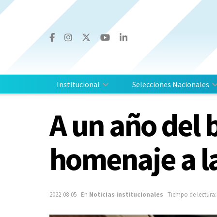
Institucional
Selecciones Nacionales
A un año del 
homenaje a l
2022-08-05
En
Noticias institucionales
Tiempo de lectura: