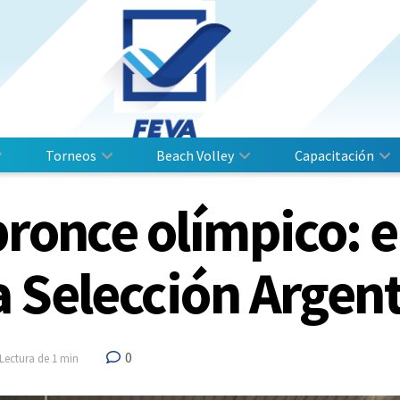
Torneos
Beach Volley
Capacitación
bronce olímpico: 
a Selección Argen
0
Lectura de 1 min