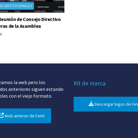
AS INSTITUCIONALES
eunión de Consejo Directivo
eras de la Asamblea
30
zamos la web pero los
Kit de marca
dos anteriores siguen estando
bles con el viejo formato.
Descargar logos de Fe
Web anterior de FeVA