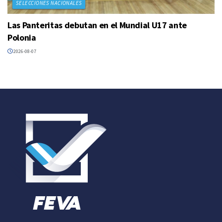
SELECCIONES NACIONALES
Las Panteritas debutan en el Mundial U17 ante
Polonia
2026-08-07