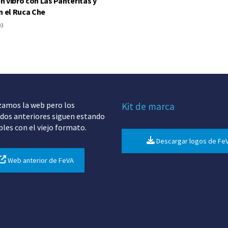
 vibró con Las Panteritas y
n el Ruca Che
03
zamos la web pero los
Kit de marca
dos anteriores siguen estando
bles con el viejo formato.
Descargar logos de Fe
Web anterior de FeVA