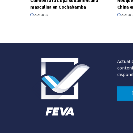
Comienza la Copa Sudamericana
Neuquén
masculina en Cochabamba
China e
2026-08-05
2026-08-
Actuali
conteni
disponi