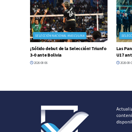
SELECCIÓN NACIONAL MASCULINA
SELECC
¡Sólido debut de la Selección! Triunfo
Las Pan
3-0 ante Bolivia
U17 ant
2026-08-06
2026-08-
Actuali
conteni
disponi