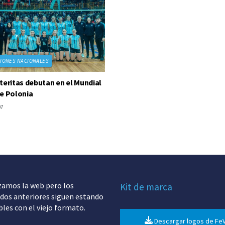
IONES NACIONALES
teritas debutan en el Mundial
e Polonia
07
zamos la web pero los
Kit de marca
dos anteriores siguen estando
bles con el viejo formato.
Descargar logos de Fe