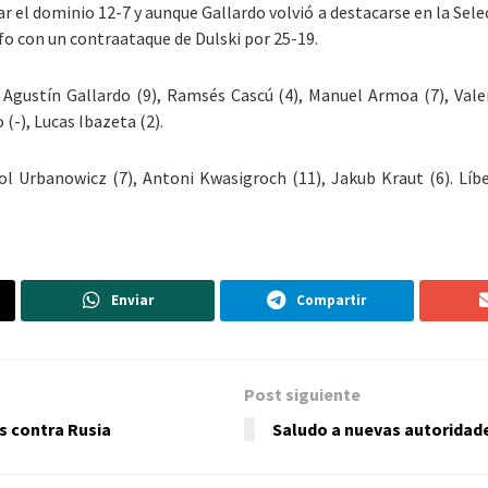
el dominio 12-7 y aunque Gallardo volvió a destacarse en la Selec
nfo con un contraataque de Dulski por 25-19.
, Agustín Gallardo (9), Ramsés Cascú (4), Manuel Armoa (7), Valen
(-), Lucas Ibazeta (2).
rol Urbanowicz (7), Antoni Kwasigroch (11), Jakub Kraut (6). Líbe
Enviar
Compartir
Post siguiente
es contra Rusia
Saludo a nuevas autoridad