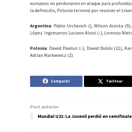
europeos no perdonaron en ataque para profundizar 
la definición, Polonia terminó por resolver el triu
Argentina
: Pablo Urchevich (), Wilson Acosta (9)
López. Ingresaron: Luciano Aloisi (-), Lorenzo Nieto 
Polonia
: Dawid Pawlun (-), Dawid Dulski (21), Ka
Adrian Markiewicz (2).
Compartir
Twittear
Post anterior
Mundial U21: La Juvenil perdió en semifinal