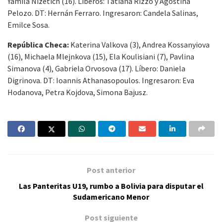
Yamila Nizetich (16). Líberos: Tatiana Rizzo y Agostina
Pelozo. DT: Hernán Ferraro. Ingresaron: Candela Salinas,
Emilce Sosa.
República Checa:
Katerina Valkova (3), Andrea Kossanyiova
(16), Michaela Mlejnkova (15), Ela Koulisiani (7), Pavlina
Simanova (4), Gabriela Orvosova (17). Líbero: Daniela
Digrinova. DT: Ioannis Athanasopoulos. Ingresaron: Eva
Hodanova, Petra Kojdova, Simona Bajusz.
Post anterior
Las Panteritas U19, rumbo a Bolivia para disputar el
Sudamericano Menor
Post siguiente