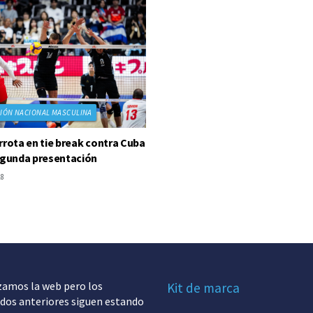
IÓN NACIONAL MASCULINA
rrota en tie break contra Cuba
egunda presentación
18
zamos la web pero los
Kit de marca
dos anteriores siguen estando