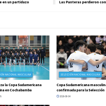
e en un partidazo
Las Panteras perdieron cont
IÓN NACIONAL MASCULINA
SELECCIÓN NACIONAL MASCULINA
za la Copa Sudamericana
Copa Sudamericana masculina:
ina en Cochabamba
confirmada para la Selección
05
2026-08-04