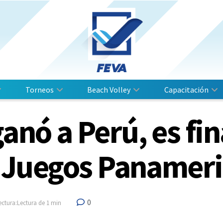
Torneos
Beach Volley
Capacitación
anó a Perú, es fin
os Juegos Panamer
0
ectura:Lectura de 1 min