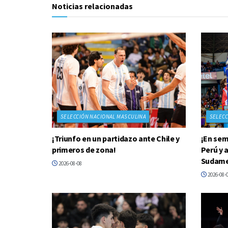
Noticias relacionadas
SELECCIÓN NACIONAL MASCULINA
SELECC
¡Triunfo en un partidazo ante Chile y
¡En sem
primeros de zona!
Perú y 
Sudame
2026-08-08
2026-08-