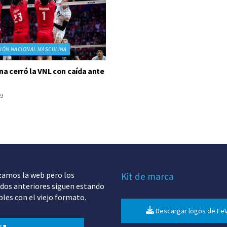
IÓN NACIONAL MASCULINA
na cerró la VNL con caída ante
19
zamos la web pero los
Kit de marca
dos anteriores siguen estando
bles con el viejo formato.
Descargar logos de Fe