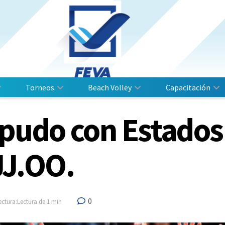
Torneos
Beach Volley
Capacitación
pudo con Estados
JJ.OO.
0
ectura:Lectura de 1 min