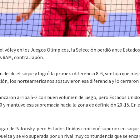
l vóley en los Juegos Olímpicos, la Selección perdió ante Estados U
as 8AM, contra Japón.
en desde el saque y logró la primera diferencia 8-6, ventaja que 
ción, los norteamericanos sostuvieron esa diferencia y lo cerraron 
ancaron arriba 5-2 con buen volumen de juego, pero Estados Unidos 
-10 y mantuvo esa supremacía hacia la zona de definición 20-15. En 
lugar de Palonsky, pero Estados Unidos continuó superior en saque 
 vuelta y se vio superada por un rival muy contundencia que se enc