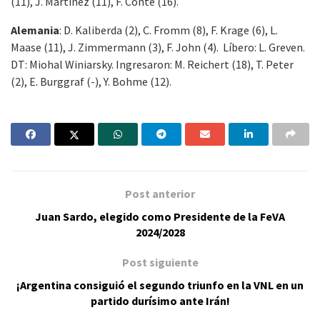
(11), J. Martínez (11), F. Conte (16).
Alemania
: D. Kaliberda (2), C. Fromm (8), F. Krage (6), L.
Maase (11), J. Zimmermann (3), F. John (4). Líbero: L. Greven.
DT: Miohal Winiarsky. Ingresaron: M. Reichert (18), T. Peter
(2), E. Burggraf (-), Y. Bohme (12).
Post anterior
Juan Sardo, elegido como Presidente de la FeVA
2024/2028
Post siguiente
¡Argentina consiguió el segundo triunfo en la VNL en un
partido durísimo ante Irán!