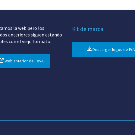
zamos la web pero los
Kit de marca
dos anteriores siguen estando
bles con el viejo formato.
Descargar logos de Fe
Web anterior de FeVA