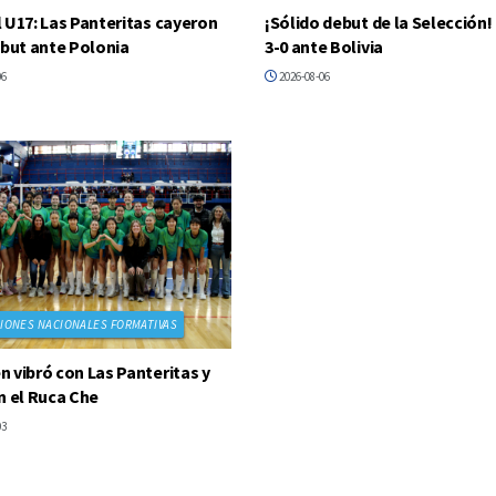
 U17: Las Panteritas cayeron
¡Sólido debut de la Selección!
ebut ante Polonia
3-0 ante Bolivia
06
2026-08-06
IONES NACIONALES FORMATIVAS
 vibró con Las Panteritas y
n el Ruca Che
03