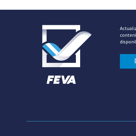
Actuali
conteni
disponi