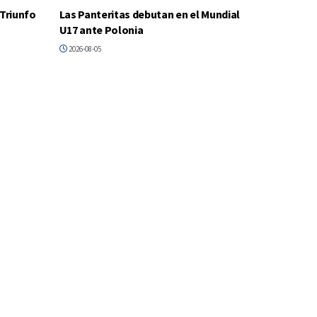
 Triunfo
Las Panteritas debutan en el Mundial
U17 ante Polonia
2026-08-05