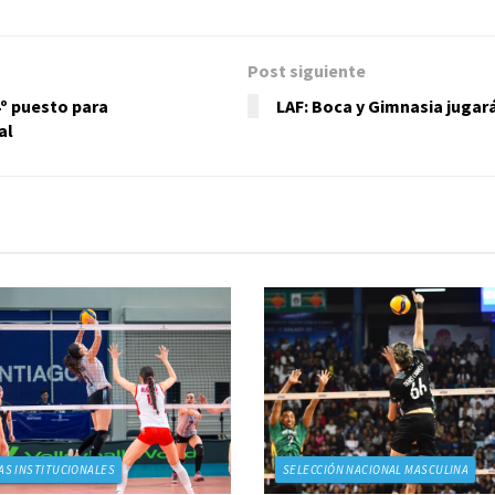
Post siguiente
4º puesto para
LAF: Boca y Gimnasia jugará
al
AS INSTITUCIONALES
SELECCIÓN NACIONAL MASCULINA