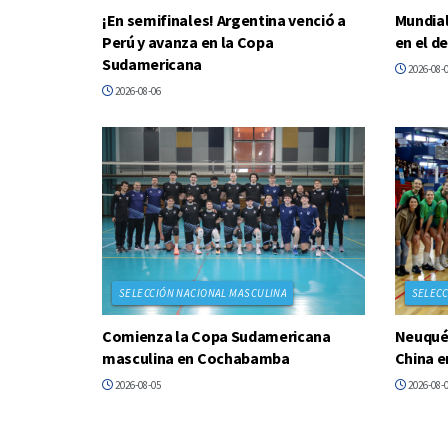
¡En semifinales! Argentina venció a
Mundial
Perú y avanza en la Copa
en el d
Sudamericana
2026-08-
2026-08-06
SELECCIÓN NACIONAL MASCULINA
SELECC
Comienza la Copa Sudamericana
Neuquén
masculina en Cochabamba
China e
2026-08-05
2026-08-