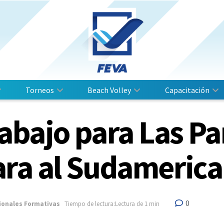
Torneos
Beach Volley
Capacitación
bajo para Las Pan
ra al Sudameric
0
ionales Formativas
Tiempo de lectura:Lectura de 1 min