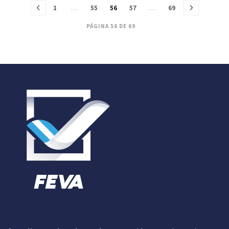
1
…
55
56
57
…
69
PÁGINA 56 DE 69