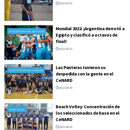
2022-09-02
Mundial 2022: ¡Argentina derrotó a
SELECCIÓN NACIONAL MASCULINA
Egipto y clasificó a octavos de
final!
2022-08-31
Las Panteras tuvieron su
SELECCIÓN NACIONAL FEMENINA
despedida con la gente en el
CeNARD
2022-08-30
Beach Volley: Concentración de
BEACH VOLLEY
los seleccionados de base en el
CeNARD
2022-08-30