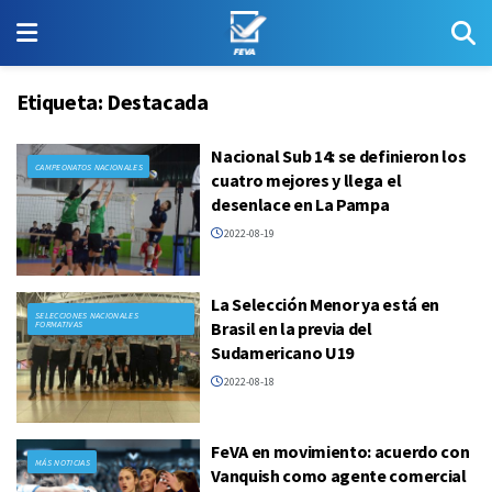
Etiqueta:
Destacada
Nacional Sub 14: se definieron los
CAMPEONATOS NACIONALES
cuatro mejores y llega el
desenlace en La Pampa
2022-08-19
La Selección Menor ya está en
SELECCIONES NACIONALES
Brasil en la previa del
FORMATIVAS
Sudamericano U19
2022-08-18
FeVA en movimiento: acuerdo con
MÁS NOTICIAS
Vanquish como agente comercial