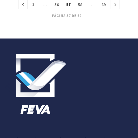
1
…
56
57
58
…
69
PÁGINA 57 DE 69