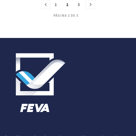
1
2
3
PÁGINA 2 DE 3