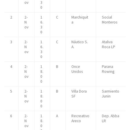
ov
3
0
2
2-
1
C
Marchiquit
Social
N
6.
a
Monteros
ov
3
0
3
2-
1
C
Náutico S.
Ataliva
N
6.
A.
Roca LP
ov
3
0
4
2-
1
B
Once
Parana
N
8.
Unidos
Rowing
ov
0
0
5
2-
1
B
Villa Dora
Sarmiento
N
8.
SF
Junin
ov
0
0
6
2-
1
A
Recreativo
Dep. Abba
N
8.
Areco
LR
ov
0