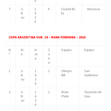
0
7
2-
1
A
Ciudad Bs
Amuvoca
N
9.
As
ov
3
0
COPA ARGENTINA SUB. 18 – RAMA FEMENINA – 2023
N
Di
H
Z
Equipo
Equipo
°
a
or
o
a
n
a
1
2-
1
1
Olimpo
San
N
6.
BB
Guillermo
ov
3
0
2
2-
1
1
River
Tucumán de
N
6.
Plate
Gsia
ov
3
0