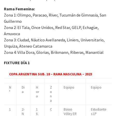
Rama Femenina:
Zona 1: Olimpo, Paracao, River, Tucumán de Gimnasia, San
Guillermo
Zona 2: El Tala, Once Unidos, Red Star, GELP, Echagüe,
Amuvoca
Zona 3: Ciudad, Náutico Avellaneda, Liniers, Universitario,
Urquiza, Ateneo Catamarca
Zona 4: Villa Dora, Glorias, Brikmann, Riberas, Manantial
FIXTURE DÍA 1
COPA ARGENTINA SUB. 18 – RAMA MASCULINA – 2023
N
Di
H
Z
Equipo
Equipo
°
a
or
o
a
n
a
1
2-
1
C
Basso
Estudiante
N
6.
Vóley ER
s LP