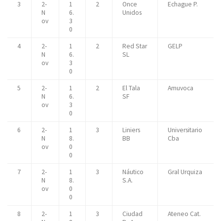
3
2-
1
2
Once
Echague P.
N
6.
Unidos
ov
3
0
4
2-
1
2
Red Star
GELP
N
6.
SL
ov
3
0
5
2-
1
2
El Tala
Amuvoca
N
6.
SF
ov
3
0
6
2-
1
3
Liniers
Universitario
N
8.
BB
Cba
ov
0
0
7
2-
1
3
Náutico
Gral Urquiza
N
8.
S.A.
ov
0
0
8
2-
1
3
Ciudad
Ateneo Cat.