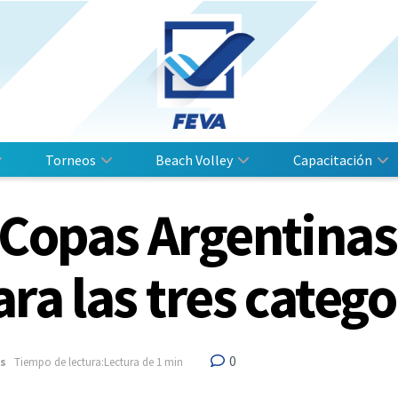
Torneos
Beach Volley
Capacitación
 Copas Argentinas:
ra las tres catego
0
es
Tiempo de lectura:Lectura de 1 min