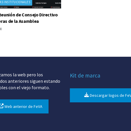
AS INSTITUCIONALES
eunión de Consejo Directivo
eras de la Asamblea
30
zamos la web pero los
Kit de marca
dos anteriores siguen estando
bles con el viejo formato.
Descargar logos de Fe
Web anterior de FeVA