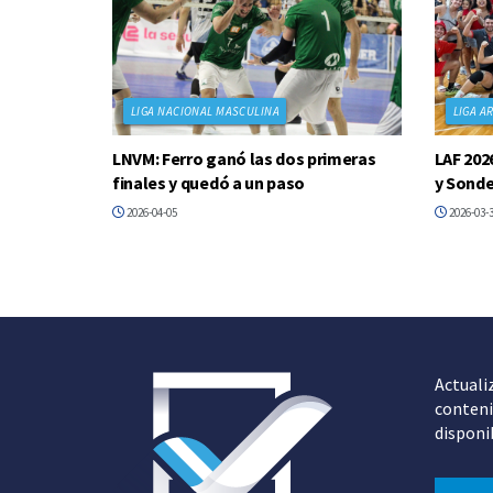
LIGA NACIONAL MASCULINA
LIGA A
LNVM: Ferro ganó las dos primeras
LAF 202
finales y quedó a un paso
y Sonde
2026-04-05
2026-03-
Actuali
conteni
disponi