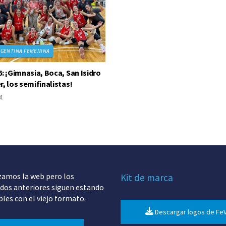
RGENTINA FEMENINA
6: ¡Gimnasia, Boca, San Isidro
r, los semifinalistas!
31
zamos la web pero los
Kit de marca
dos anteriores siguen estando
bles con el viejo formato.
Descargar logos de Fe