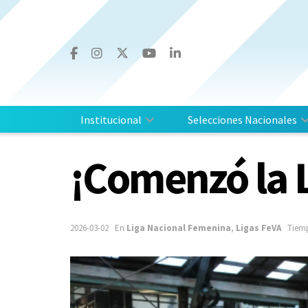
Institucional
Selecciones Nacionales
¡Comenzó la 
2026-03-02
En
Liga Nacional Femenina
,
Ligas FeVA
Tiemp