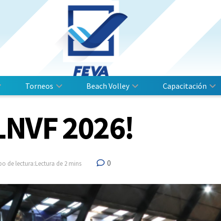
Torneos
Beach Volley
Capacitación
LNVF 2026!
0
o de lectura:Lectura de 2 mins