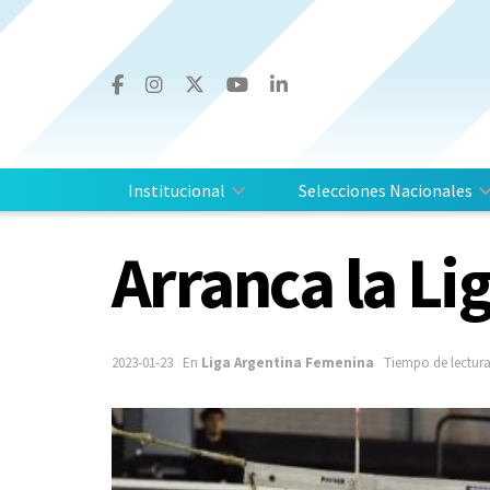
Institucional
Selecciones Nacionales
Arranca la L
2023-01-23
En
Liga Argentina Femenina
Tiempo de lectura