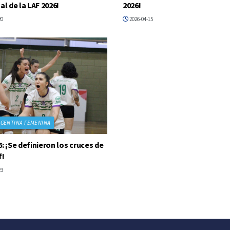
al de la LAF 2026!
2026!
20
2026-04-15
RGENTINA FEMENINA
6: ¡Se definieron los cruces de
f!
23