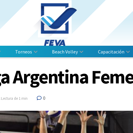
Torneos
Beach Volley
Capacitación
iga Argentina Fem
0
:Lectura de 1 min