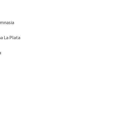
imnasia
ma La Plata
a