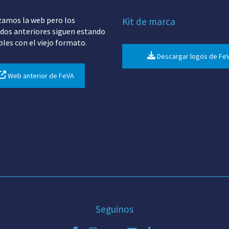
zamos la web pero los
Kit de marca
dos anteriores siguen estando
bles con el viejo formato.
Descargar logos de Fe
Web anterior de FeVA
Seguinos