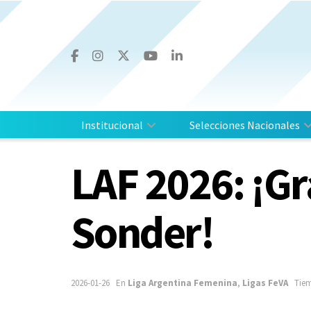
Institucional
Selecciones Nacionales
LAF 2026: ¡Gra
Sonder!
2026-01-26
En
Liga Argentina Femenina
,
Ligas FeVA
Tiem