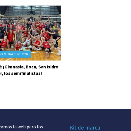
RGENTINA FEMENINA
6: ¡Gimnasia, Boca, San Isidro
r, los semifinalistas!
31
zamos la web pero los
Kit de marca