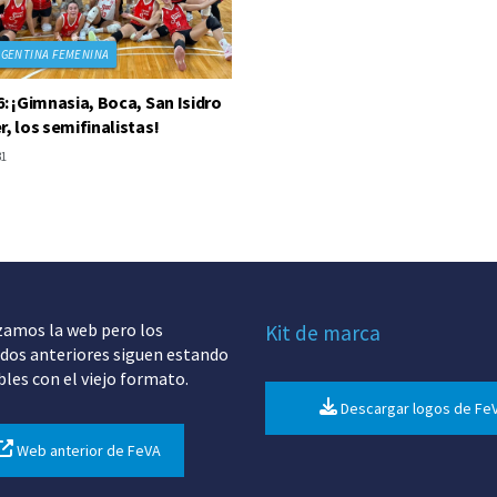
RGENTINA FEMENINA
6: ¡Gimnasia, Boca, San Isidro
r, los semifinalistas!
31
zamos la web pero los
Kit de marca
dos anteriores siguen estando
bles con el viejo formato.
Descargar logos de Fe
Web anterior de FeVA