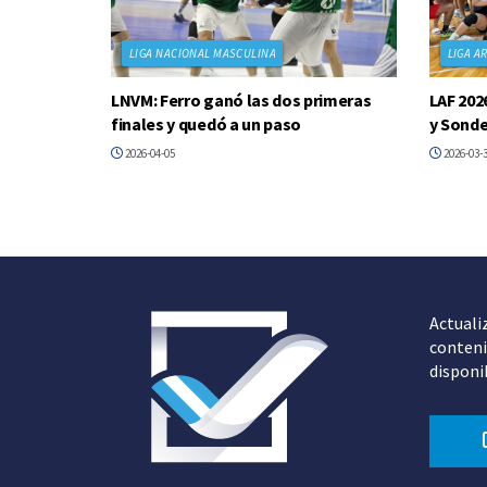
LIGA NACIONAL MASCULINA
LIGA A
LNVM: Ferro ganó las dos primeras
LAF 202
finales y quedó a un paso
y Sonde
2026-04-05
2026-03-
Actuali
conteni
disponi