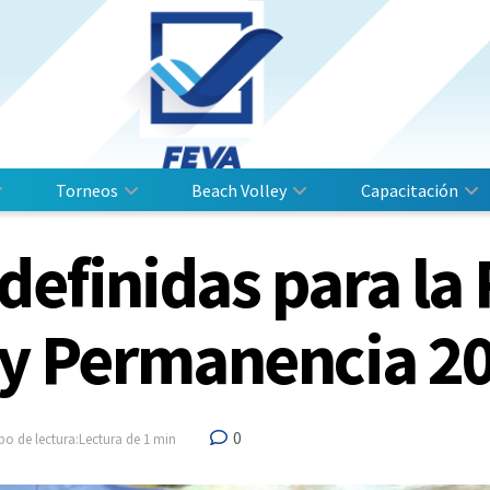
Torneos
Beach Volley
Capacitación
definidas para la
y Permanencia 2
0
o de lectura:Lectura de 1 min