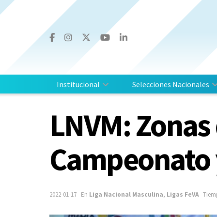
Institucional
Selecciones Nacionales
LNVM: Zonas 
Campeonato 
2022-01-17
En
Liga Nacional Masculina
,
Ligas FeVA
Tiemp