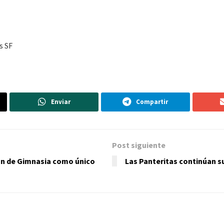
s SF
Enviar
Compartir
Post siguiente
án de Gimnasia como único
Las Panteritas continúan s