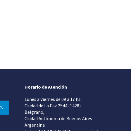
Horario de Atención
Lunes a Viernes de 09 a 17 hs.
Ciudad de La Paz 2544 (1428)
VA
Belgrano,
Ciudad Autónoma de Buenos Aires –
Argentina