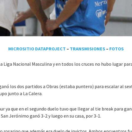
MICROSITIO DATAPROJECT
–
TRANSMISIONES
–
FOTOS
la Liga Nacional Masculina y en todos los cruces no hubo lugar par
ganó los dos partidos a Obras (estaba puntero) para escalar al sex
upo junto a La Calera.
 ya que en el segundo duelo tuvo que llegar al tie break para ganar
 San Jerónimo ganó 3-2 y luego en su casa, por 3-1.
ico rosarino que además era duelo de invictos. Ambos encuentros fu