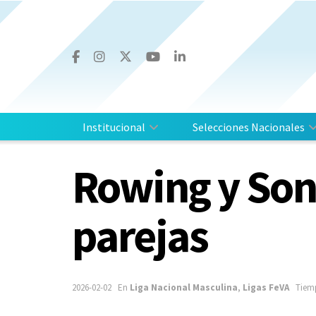
Institucional
Selecciones Nacionales
Rowing y Sond
parejas
2026-02-02
En
Liga Nacional Masculina
,
Ligas FeVA
Tiemp