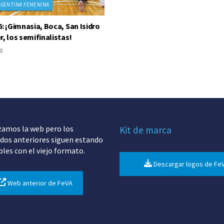
RGENTINA FEMENINA
6: ¡Gimnasia, Boca, San Isidro
r, los semifinalistas!
31
zamos la web pero los
Kit de marca
dos anteriores siguen estando
bles con el viejo formato.
Descargar logos de Fe
Web anterior de FeVA