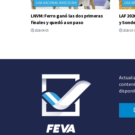
LIGA NACIONAL MASCULINA
LIGA A
LNVM: Ferro ganó las dos primeras
LAF 202
finales y quedó a un paso
y Sonde
2026-04-05
2026-03-
Actuali
conteni
disponi