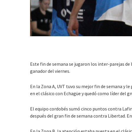
Este fin de semana se jugaron los inter-parejas de 
ganador del viernes.
En la Zona A, UVT tuvo su mejor fin de semana y le 
en el clásico con Echagüe y quedó como líder del gr
El equipo cordobés sumó cinco puntos contra Lafinur
después del gran fin de semana contra Libertad. En
En la Zona B, la atención estaba puesta en el clás