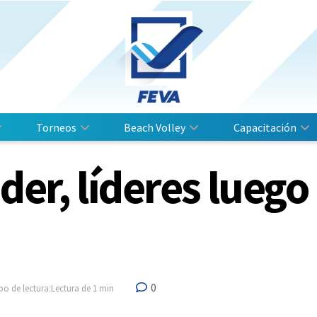
Torneos
Beach Volley
Capacitación
er, líderes luego 
0
o de lectura:Lectura de 1 min