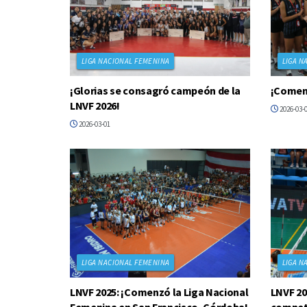
LIGA NACIONAL FEMENINA
LIGA N
¡Glorias se consagró campeón de la
¡Comenz
LNVF 2026!
2026-03-
2026-03-01
LIGA NACIONAL FEMENINA
LIGA N
LNVF 2025: ¡Comenzó la Liga Nacional
LNVF 20
Femenina en San Francisco, Córdoba!
compet