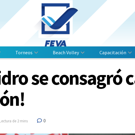
Torneos
Beach Volley
Capacitación
idro se consagró 
ión!
0
Lectura de 2 mins