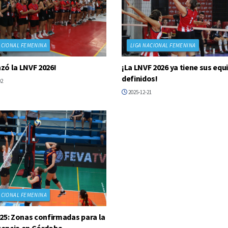
ACIONAL FEMENINA
LIGA NACIONAL FEMENINA
ó la LNVF 2026!
¡La LNVF 2026 ya tiene sus equ
definidos!
02
2025-12-21
ACIONAL FEMENINA
25: Zonas confirmadas para la
encia en Córdoba