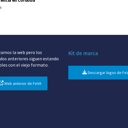
28
zamos la web pero los
Kit de marca
dos anteriores siguen estando
bles con el viejo formato.
Descargar logos de Fe
Web anterior de FeVA