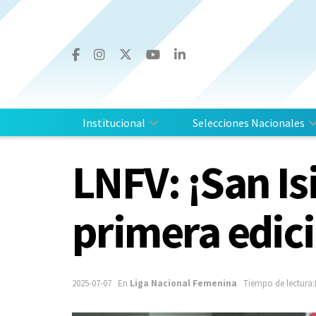
Institucional
Selecciones Nacionales
LNFV: ¡San Is
primera edic
2025-07-07
En
Liga Nacional Femenina
Tiempo de lectura: