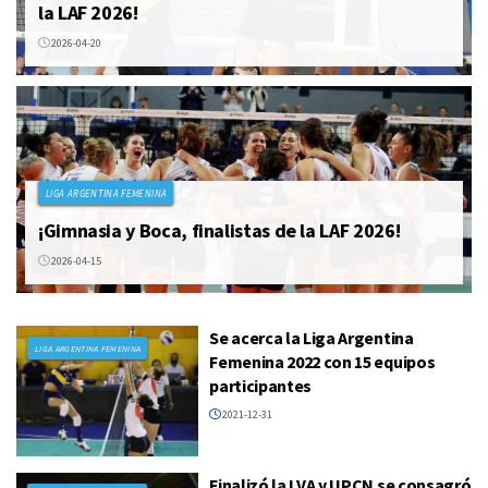
la LAF 2026!
2026-04-20
LIGA ARGENTINA FEMENINA
¡Gimnasia y Boca, finalistas de la LAF 2026!
2026-04-15
Se acerca la Liga Argentina
LIGA ARGENTINA FEMENINA
Femenina 2022 con 15 equipos
participantes
2021-12-31
Finalizó la LVA y UPCN se consagró