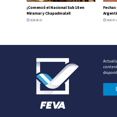
¡Comenzó el Nacional Sub 18 en
Fechas 
Miramar y Chapadmalal!
Argenti
2026-06-10
2026-07-
Actuali
conteni
disponi