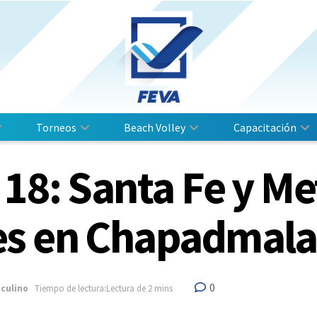
Torneos
Beach Volley
Capacitación
18: Santa Fe y Me
es en Chapadmala
0
culino
Tiempo de lectura:Lectura de 2 mins