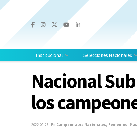
Institucional
Selecciones Nacionales
Nacional Sub 
los campeon
2022-05-29
En
Campeonatos Nacionales
,
Femenino
,
Mas